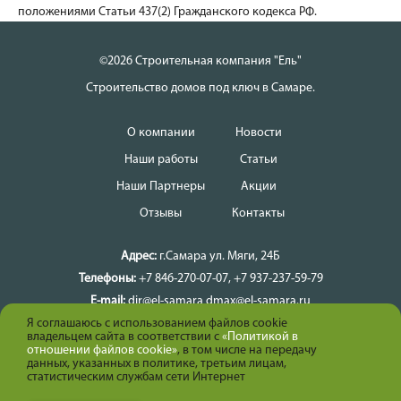
положениями Статьи 437(2) Гражданского кодекса РФ.
©2026 Строительная компания "Ель"
Строительство домов под ключ в Самаре.
О компании
Новости
Наши работы
Статьи
Наши Партнеры
Акции
Отзывы
Контакты
Адрес:
г.Самара
ул. Мяги, 24Б
Телефоны:
+7 846-270-07-07
,
+7 937-237-59-79
E-mail:
dir@el-samara
dmax@el-samara.ru
Я соглашаюсь с использованием файлов cookie
Время работы:
Ежедневно
владельцем сайта в соответствии с
«Политикой в
Карта сайта
отношении файлов cookie»
, в том числе на передачу
данных, указанных в политике, третьим лицам,
Политика конфиденциальности
статистическим службам сети Интернет
Создание и продвижение сайта - Актиком