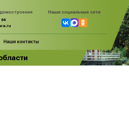
 домостроения
Наши социальные сети
 66
ra.ru
Наши контакты
 области