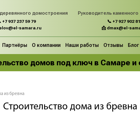
 деревянного домостроения
Руководитель каменного
 +7 937 237 59 79
📞 +7 927 902 81
belov@el-samara.ru
📩 dmax@el-sama
Партнёры
О компании
Наши работы
Отзывы
Блог
льство домов под ключ в Самаре и
ма из бревна
Строительство дома из бревна