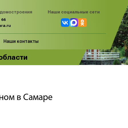
 домостроения
Наши социальные сети
 66
ra.ru
Наши контакты
 области
оном в Самаре