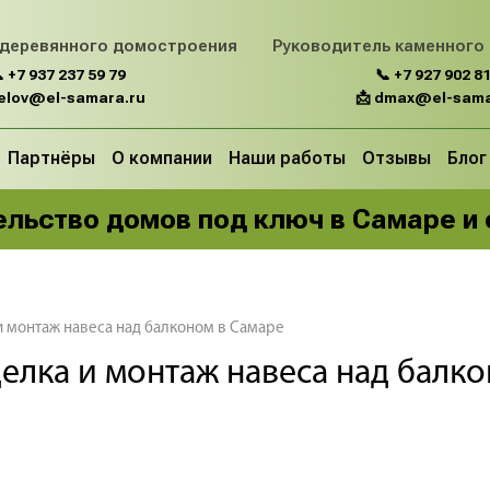
 деревянного домостроения
Руководитель каменного
 +7 937 237 59 79
📞 +7 927 902 81
belov@el-samara.ru
📩 dmax@el-sama
Партнёры
О компании
Наши работы
Отзывы
Блог
льство домов под ключ в Самаре и
и монтаж навеса над балконом в Самаре
елка и монтаж навеса над балк