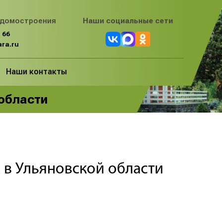
 домостроения
Наши социальные сети
 66
ra.ru
Наши контакты
 области
 в Ульяновской области