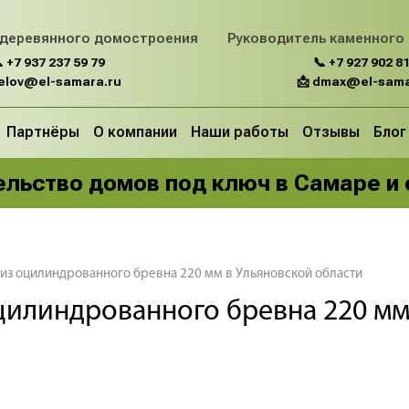
 деревянного домостроения
Руководитель каменного
 +7 937 237 59 79
📞 +7 927 902 81
belov@el-samara.ru
📩 dmax@el-sama
Партнёры
О компании
Наши работы
Отзывы
Блог
льство домов под ключ в Самаре и
из оцилиндрованного бревна 220 мм в Ульяновской области
цилиндрованного бревна 220 мм