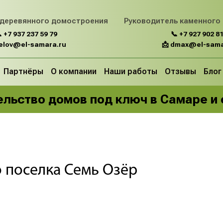
 деревянного домостроения
Руководитель каменного
 +7 937 237 59 79
📞 +7 927 902 81
belov@el-samara.ru
📩 dmax@el-sama
Партнёры
О компании
Наши работы
Отзывы
Блог
льство домов под ключ в Самаре и
 поселка Семь Озёр