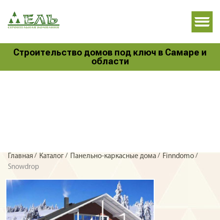
Строительство домов под ключ в Самаре и
области
/
/
/
/
Главная
Каталог
Панельно-каркасные дома
Finndomo
Snowdrop