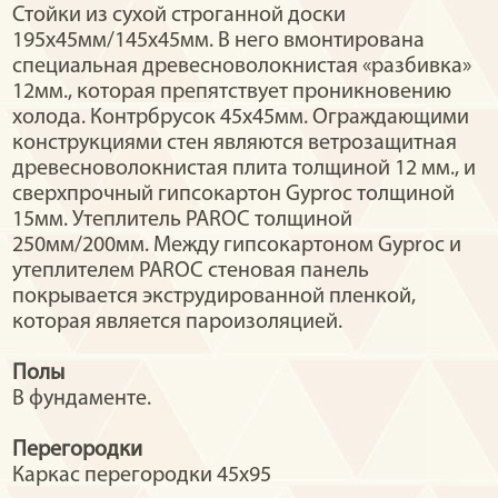
Стойки из сухой строганной доски
195х45мм/145x45мм. В него вмонтирована
специальная древесноволокнистая «разбивка»
12мм., которая препятствует проникновению
холода. Контрбрусок 45х45мм. Ограждающими
конструкциями стен являются ветрозащитная
древесноволокнистая плита толщиной 12 мм., и
сверхпрочный гипсокартон Gyproc толщиной
15мм. Утеплитель PAROC толщиной
250мм/200мм. Между гипсокартоном Gyproc и
утеплителем PAROC стеновая панель
покрывается экструдированной пленкой,
которая является пароизоляцией.
Полы
В фундаменте.
Перегородки
Каркас перегородки 45х95