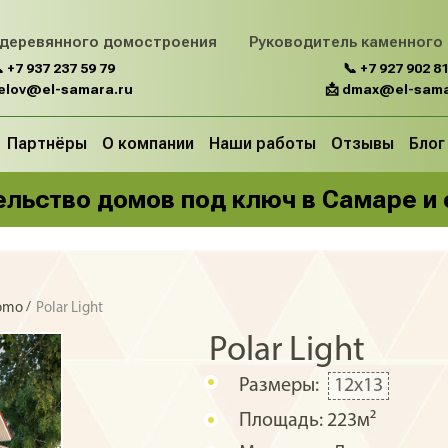
 деревянного домостроения
Руководитель каменного
 +7 937 237 59 79
📞 +7 927 902 81
belov@el-samara.ru
📩 dmax@el-sama
Партнёры
О компании
Наши работы
Отзывы
Блог
льство домов под ключ в Самаре и
/
domo
Polar Light
Polar Light
Размеры:
12x13
Площадь:
223м²