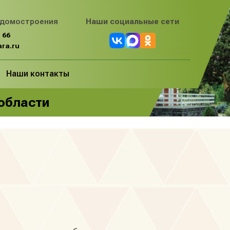
 домостроения
Наши социальные сети
 66
ra.ru
Наши контакты
 области