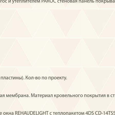
oc и утеплителем PAROC стеновая панель покрыва
ластины). Кол-во по проекту.
я мембрана. Материал кровельного покрытия в ст
окна REHAUDELIGHT с теплопакетом 4DS CD-14TSS-4