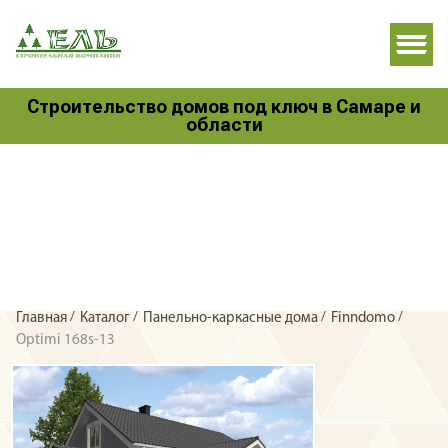
Строительство домов под ключ в Самаре и
области
/
/
/
/
Главная
Каталог
Панельно-каркасные дома
Finndomo
Optimi 168s-13