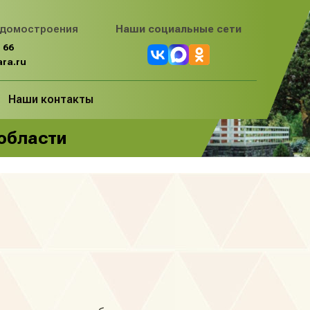
 домостроения
Наши социальные сети
 66
ra.ru
Наши контакты
 области