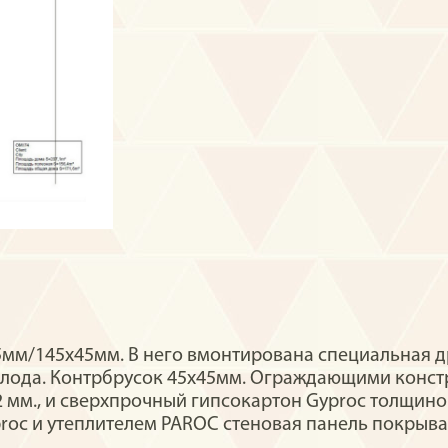
45мм/145x45мм. В него вмонтирована специальная д
олода. Контрбрусок 45х45мм. Ограждающими конст
 мм., и сверхпрочный гипсокартон Gyproc толщин
oc и утеплителем PAROC стеновая панель покрыва