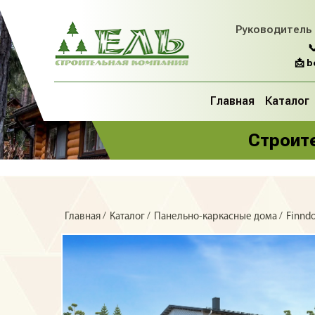
Руководитель

📩 
Главная
Каталог
Строите
/
/
/
Главная
Каталог
Панельно-каркасные дома
Finn