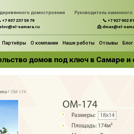
 деревянного домостроения
Руководитель каменного
 +7 937 237 59 79
📞 +7 927 902 81
belov@el-samara.ru
📩 dmax@el-sama
Партнёры
О компании
Наши работы
Отзывы
Блог
льство домов под ключ в Самаре и
/
domo
OM-174
OM-174
Размеры:
18х14
Площадь:
174м²