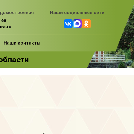
 домостроения
Наши социальные сети
 66
ra.ru
Наши контакты
 области