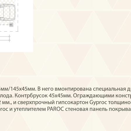
45мм/145x45мм. В него вмонтирована специальная д
олода. Контрбрусок 45х45мм. Ограждающими конст
 мм., и сверхпрочный гипсокартон Gyproc толщин
oc и утеплителем PAROC стеновая панель покрыва