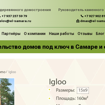
 деревянного домостроения
Руководитель каменного
 +7 937 237 59 79
📞 +7 927 902 81
belov@el-samara.ru
📩 dmax@el-sama
Партнёры
О компании
Наши работы
Отзывы
Блог
льство домов под ключ в Самаре и
/
domo
Igloo
Igloo
Размеры:
15x9
Площадь:
160м²