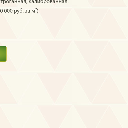
строганная, калиброванная.
0 000 руб. за м²)