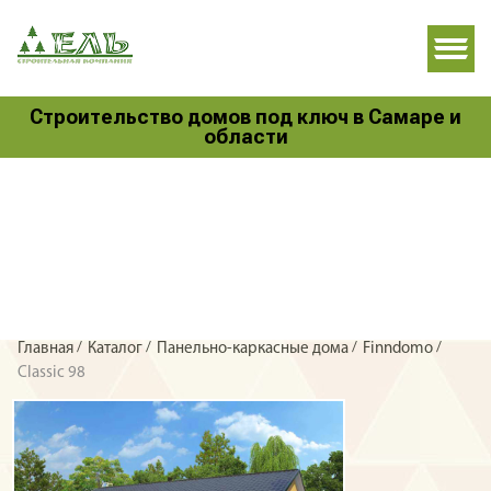
Строительство домов под ключ в Самаре и
области
/
/
/
/
Главная
Каталог
Панельно-каркасные дома
Finndomo
Classic 98