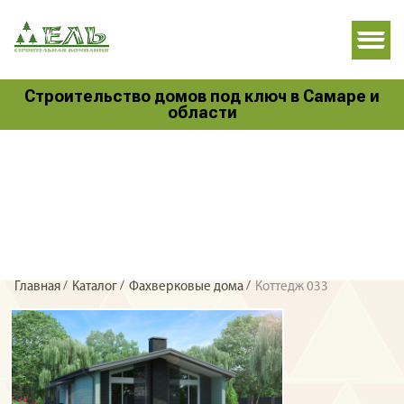
Строительство домов под ключ в Самаре и
области
/
/
/
Главная
Каталог
Фахверковые дома
Коттедж 033