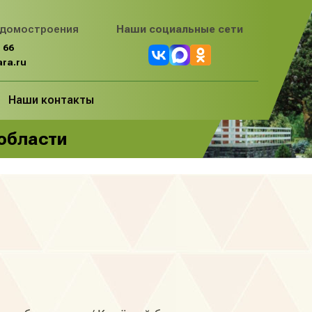
 домостроения
Наши социальные сети
 66
ra.ru
Наши контакты
 области