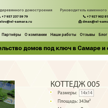
 деревянного домостроения
Руководитель каменного
 +7 937 237 59 79
📞 +7 927 902 81
belov@el-samara.ru
📩 dmax@el-sama
Партнёры
О компании
Наши работы
Отзывы
Блог
льство домов под ключ в Самаре и
5
КОТТЕДЖ 005
Размеры:
14х14
Площадь:
343м²