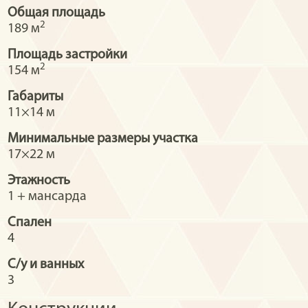
Общая площадь
2
189 м
Площадь застройки
2
154 м
Габариты
11×14 м
Минимальные размеры участка
17×22 м
Этажность
1 + мансарда
Спален
4
С/у и ванных
3