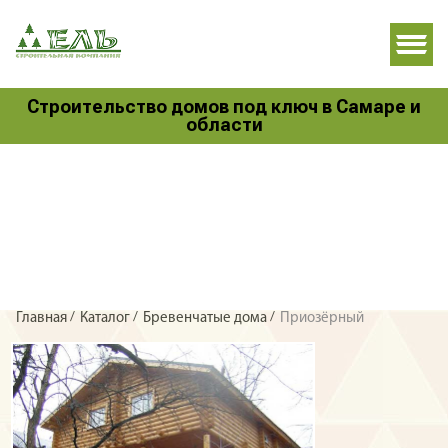
Строительство домов под ключ в Самаре и
области
/
/
/
Главная
Каталог
Бревенчатые дома
Приозёрный