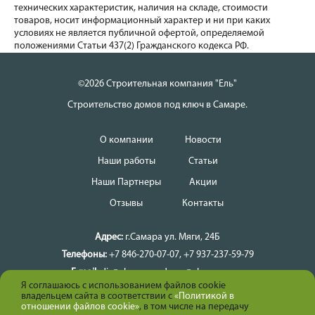
технических характеристик, наличия на складе, стоимости
товаров, носит информационный характер и ни при каких
условиях не является публичной офертой, определяемой
положениями Статьи 437(2) Гражданского кодекса РФ.
©2026 Строительная компания "Ель"
Строительство домов под ключ в Самаре.
О компании
Новости
Наши работы
Статьи
Наши Партнеры
Акции
Отзывы
Контакты
Адрес:
г.Самара
ул. Мяги, 24Б
Телефоны:
+7 846-270-07-07
,
+7 937-237-59-79
E-mail:
dir@el-samara
dmax@el-samara.ru
Я соглашаюсь с использованием файлов cookie
Время работы:
Ежедневно
владельцем сайта в соответствии с
«Политикой в
отношении файлов cookie»
, в том числе на передачу
Карта сайта