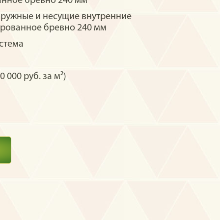
нное бревно 240 мм
аружные и несущие внутренние
рованное бревно 240 мм
стема
0 000 руб. за м²)