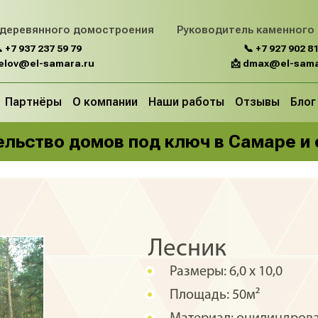
 деревянного домостроения
Руководитель каменного
 +7 937 237 59 79
📞 +7 927 902 81
belov@el-samara.ru
📩 dmax@el-sama
Партнёры
О компании
Наши работы
Отзывы
Блог
льство домов под ключ в Самаре и
Лесник
Размеры:
6,0 х 10,0
Площадь:
50м²