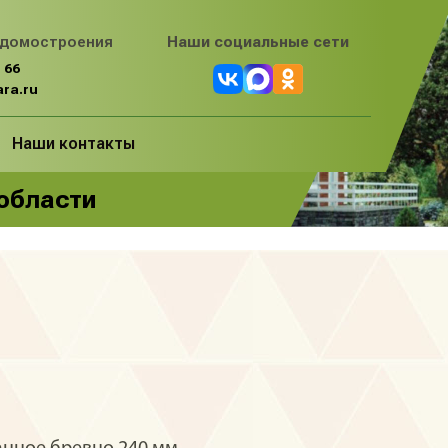
 домостроения
Наши социальные сети
 66
ra.ru
Наши контакты
 области