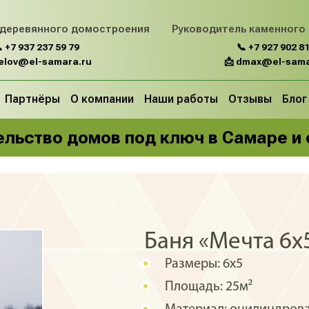
 деревянного домостроения
Руководитель каменного
 +7 937 237 59 79
📞 +7 927 902 81
belov@el-samara.ru
📩 dmax@el-sama
Партнёры
О компании
Наши работы
Отзывы
Блог
льство домов под ключ в Самаре и
Баня «Мечта 6х
Размеры:
6х5
Площадь:
25м²