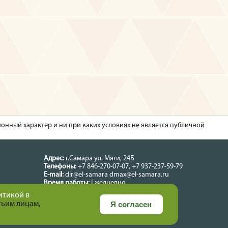
ионный характер и ни при каких условиях не является публичной
Адрес:
г.Самара
ул. Мяги, 24Б
Телефоны:
+7 846-270-07-07
,
+7 937-237-59-79
E-mail:
dir@el-samara
dmax@el-samara.ru
Время работы:
Ежедневно
Карта сайта
итикой в
Политика конфиденциальности
тьим лицам,
Я согласен
Создание и продвижение сайта - Актиком