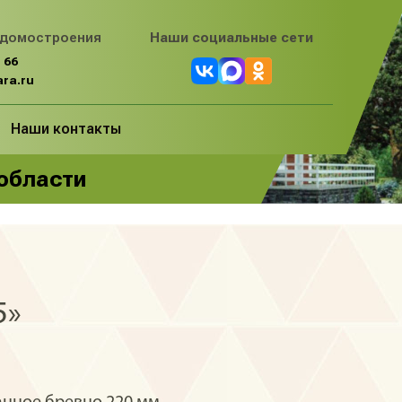
 домостроения
Наши социальные сети
 66
ra.ru
Наши контакты
 области
5»