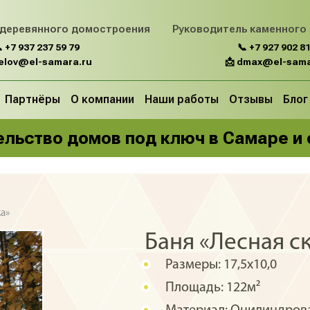
 деревянного домостроения
Руководитель каменного
 +7 937 237 59 79
📞 +7 927 902 81
belov@el-samara.ru
📩 dmax@el-sama
Партнёры
О компании
Наши работы
Отзывы
Блог
льство домов под ключ в Самаре и
ка»
Баня «Лесная с
Размеры:
17,5х10,0
Площадь:
122м²