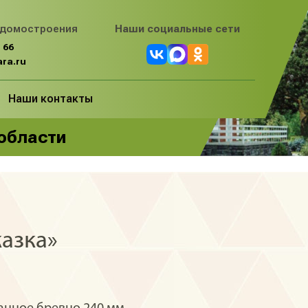
 домостроения
Наши социальные сети
 66
ra.ru
Наши контакты
 области
казка»