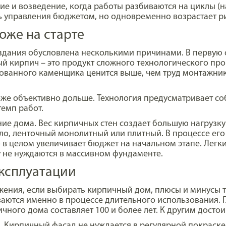
е и возведение, когда работы разбиваются на циклы (н
ть управления бюджетом, но одновременно возрастает ри
оже на старте
здания обусловлена несколькими причинами. В первую о
 кирпич – это продукт сложного технологического проц
рованного каменщика ценится выше, чем труд монтажни
же объективно дольше. Технология предусматривает с
темп работ.
ие дома. Вес кирпичных стен создает большую нагрузку 
о, ленточный монолитный или плитный. В процессе ег
то в целом увеличивает бюджет на начальном этапе. Лег
 не нуждаются в массивном фундаменте.
ксплуатации
ния, если выбирать кирпичный дом, плюсы и минусы та
ются именно в процессе длительного использования. Г
ного дома составляет 100 и более лет. К другим достои
 Кирпичный фасад не нуждается в регулярной покраске