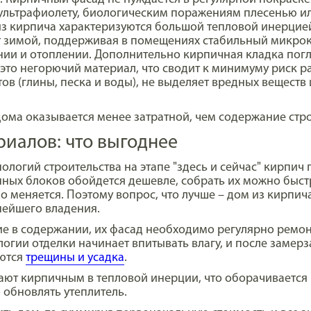
ультрафиолету, биологическим поражениям плесенью и
 кирпича характеризуются большой тепловой инерцией.
т зимой, поддерживая в помещениях стабильный микрок
ии и отоплении. Дополнительно кирпичная кладка погл
 это негорючий материал, что сводит к минимуму риск 
ов (глины, песка и воды), не выделяет вредных веществ
ома оказывается менее затратной, чем содержание стро
риалов: что выгоднее
логий строительства на этапе "здесь и сейчас" кирпич 
ных блоков обойдется дешевле, собрать их можно быстр
о меняется. Поэтому вопрос, что лучше – дом из кирпича
ьнейшего владения.
е в содержании, их фасад необходимо регулярно ремон
огии отделки начинает впитывать влагу, и после замерз
яются
трещины и усадка
.
пают кирпичным в тепловой инерции, что оборачивается
 обновлять утеплитель.