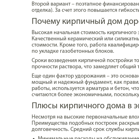
Второй вариант – поэтапное финансировани
отделка). За счет этого повышается гибкос
Почему кирпичный дом дор
Высокая начальная стоимость кирпичного 
Качественный керамический или силикатный
стоимости. Кроме того, работа квалифици
по укладке газобетонных блоков.
Сроки возведения кирпичной постройки то
прочности раствора, что замедляет общий 
Еще один фактор удорожания – это основан
мощный и надежный фундамент, как правил
работы, используется арматура и бетон, ч
считаются более экономичными, поскольку
Плюсы кирпичного дома в э
Несмотря на высокие первоначальные вложе
Преимущества подобных построек раскрыва
долговечность. Средний срок службы кирпич
Минимальные расходы на обслуживание.