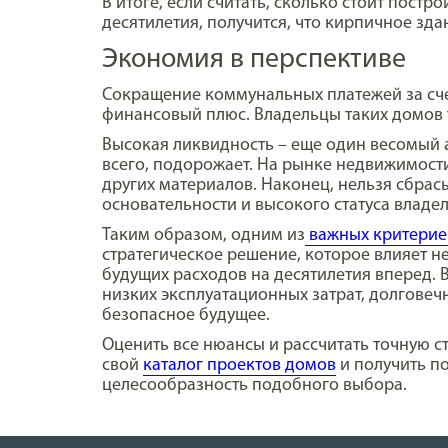
В итоге, если считать, сколько стоит пост
десятилетия, получится, что кирпичное зд
Экономия в перспективе
Сокращение коммунальных платежей за сче
финансовый плюс. Владельцы таких домов 
Высокая ликвидность – еще один весомый а
всего, подорожает. На рынке недвижимост
других материалов. Наконец, нельзя сбра
основательности и высокого статуса владел
Таким образом, одним из
важных критерие
стратегическое решение, которое влияет н
будущих расходов на десятилетия вперед. В
низких эксплуатационных затрат, долговеч
безопасное будущее.
Оценить все нюансы и рассчитать точную с
свой
каталог проектов домов
и получить п
целесообразность подобного выбора.