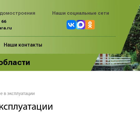
 домостроения
Наши социальные сети
 66
ra.ru
Наши контакты
 области
е в эксплуатации
эксплуатации