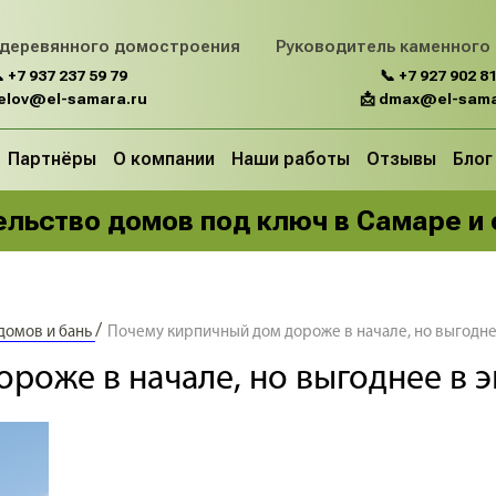
 деревянного домостроения
Руководитель каменного
 +7 937 237 59 79
📞 +7 927 902 81
belov@el-samara.ru
📩 dmax@el-sama
Партнёры
О компании
Наши работы
Отзывы
Блог
льство домов под ключ в Самаре и
/
 домов и бань
Почему кирпичный дом дороже в начале, но выгодне
роже в начале, но выгоднее в 