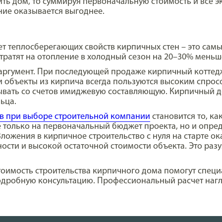
роить дом, то суммируя первоначальную стоимость и все 
ание оказывается выгоднее.
т теплосберегающих свойств кирпичных стен – это са
тратят на отопление в холодный сезон на 20–30% меньш
ргумент. При последующей продаже кирпичный коттедж н
и объекты из кирпича всегда пользуются высоким спрос
сывать со счетов имиджевую составляющую. Кирпичный д
ьца.
в при выборе строительной компании
становится то, ка
е только на первоначальный бюджет проекта, но и опред
ложения в кирпичное строительство с нуля на старте ок
ности и высокой остаточной стоимости объекта. Это ра
тоимость строительства кирпичного дома помогут специ
одробную консультацию. Профессиональный расчет наг