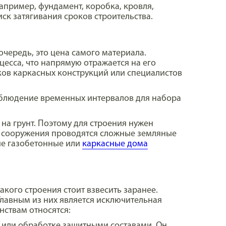
апример, фундамент, коробка, кровля,
ск затягивания сроков строительства.
чередь, это цена самого материала.
есса, что напрямую отражается на его
ков каркасных конструкций или специалистов
облюдение временных интервалов для набора
на грунт. Поэтому для строения нужен
о сооружения проводятся сложные земляные
кие газобетонные или
каркасные дома
кого строения стоит взвесить заранее.
лавным из них является исключительная
нствам относятся:
 или обработке защитными составами. Он