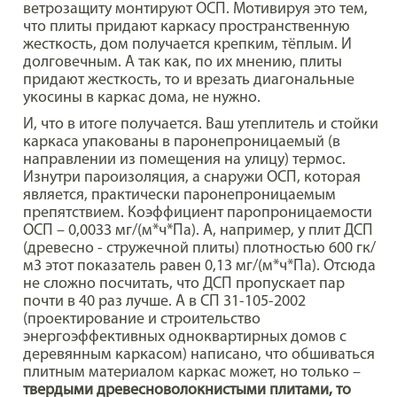
ветрозащиту монтируют ОСП. Мотивируя это тем,
что плиты придают каркасу пространственную
жесткость, дом получается крепким, тёплым. И
долговечным. А так как, по их мнению, плиты
придают жесткость, то и врезать диагональные
укосины в каркас дома, не нужно.
И, что в итоге получается. Ваш утеплитель и стойки
каркаса упакованы в паронепроницаемый (в
направлении из помещения на улицу) термос.
Изнутри пароизоляция, а снаружи ОСП, которая
является, практически паронепроницаемым
препятствием. Коэффициент паропроницаемости
ОСП – 0,0033 мг/(м*ч*Па). А, например, у плит ДСП
(древесно - стружечной плиты) плотностью 600 гк/
м3 этот показатель равен 0,13 мг/(м*ч*Па). Отсюда
не сложно посчитать, что ДСП пропускает пар
почти в 40 раз лучше. А в СП 31-105-2002
(проектирование и строительство
энергоэффективных одноквартирных домов с
деревянным каркасом) написано, что обшиваться
плитным материалом каркас может, но только –
твердыми древесноволокнистыми плитами, то