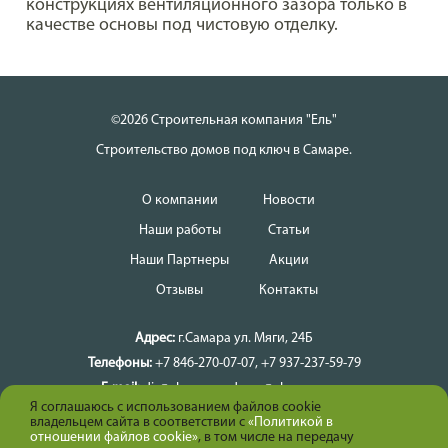
конструкциях вентиляционного зазора только в
качестве основы под чистовую отделку.
©2026 Строительная компания "Ель"
Строительство домов под ключ в Самаре.
О компании
Новости
Наши работы
Статьи
Наши Партнеры
Акции
Отзывы
Контакты
Адрес:
г.Самара
ул. Мяги, 24Б
Телефоны:
+7 846-270-07-07
,
+7 937-237-59-79
E-mail:
dir@el-samara
dmax@el-samara.ru
Я соглашаюсь с использованием файлов cookie
Время работы:
Ежедневно
владельцем сайта в соответствии с
«Политикой в
отношении файлов cookie»
, в том числе на передачу
Карта сайта