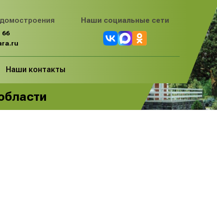
 домостроения
Наши социальные сети
 66
ra.ru
Наши контакты
 области