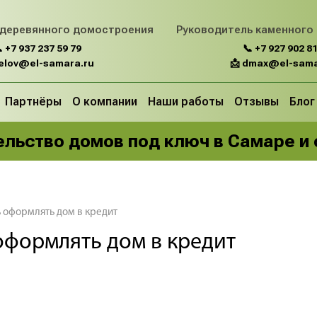
 деревянного домостроения
Руководитель каменного
 +7 937 237 59 79
📞 +7 927 902 81
belov@el-samara.ru
📩 dmax@el-sama
Партнёры
О компании
Наши работы
Отзывы
Блог
льство домов под ключ в Самаре и
 оформлять дом в кредит
оформлять дом в кредит